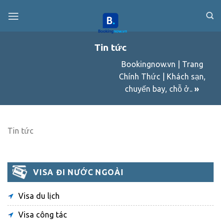
Skip
to
content
Tin tức
Bookingnow.vn | Trang
Chính Thức | Khách sạn,
chuyến bay, chỗ ở..
»
Tin tức
VISA ĐI NƯỚC NGOÀI
Visa du lịch
Visa công tác